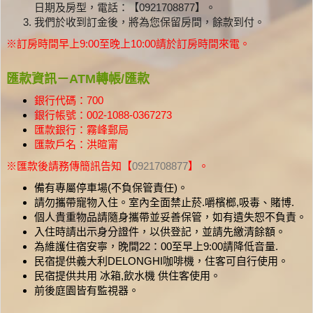
日期及房型，電話：【0921708877】。
我們於收到訂金後，將為您保留房間，餘款到付。
※訂房時間早上9:00至晚上10:00請於訂房時間來電。
匯款資訊－ATM轉帳/匯款
銀行代碼：700
銀行帳號：002-1088-0367273
匯款銀行：霧峰郵局
匯款戶名：洪暄甯
※匯款後請務傳簡訊告知【
0921708877
】。
備有專屬停車場(不負保管責任)。
請勿攜帶寵物入住。室內全面禁止菸.嚼檳榔,吸毒、賭博.
個人貴重物品請隨身攜帶並妥善保管，如有遺失恕不負責。
入住時請出示身分證件，以供登記，並請先繳清餘額。
為維護住宿安寧，晚間22：00至早上9:00請降低音量.
民宿提供義大利DELONGHI咖啡機，住客可自行使用。
民宿提供共用 冰箱,飲水機 供住客使用。
前後庭園皆有監視器。