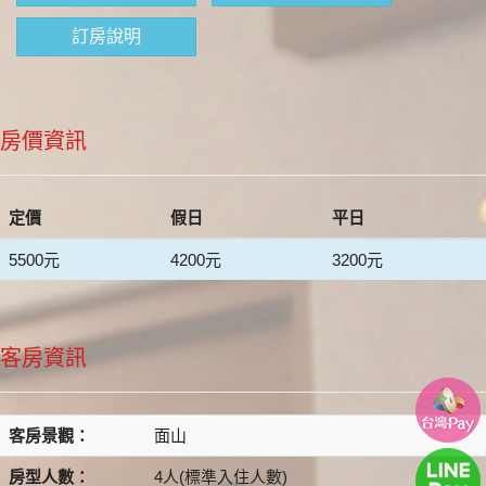
訂房說明
房價資訊
定價
假日
平日
5500元
4200元
3200元
客房資訊
客房景觀：
面山
房型人數：
4人(標準入住人數)