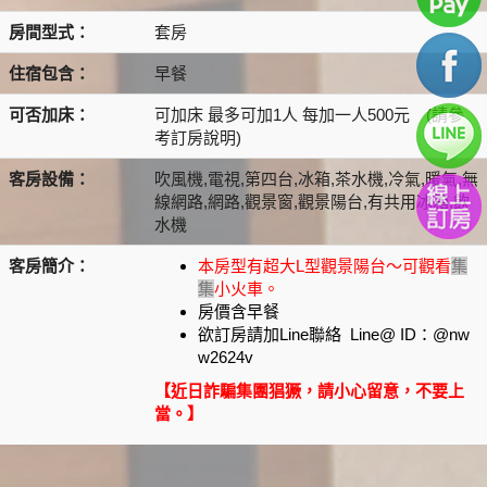
房間型式：
套房
住宿包含：
早餐
可否加床：
可加床 最多可加1人 每加一人500元 (請參
考訂房說明)
客房設備：
吹風機,電視,第四台,冰箱,茶水機,冷氣,暖氣,無
線網路,網路,觀景窗,觀景陽台,有共用冰箱,飲
水機
客房簡介：
本房型有超大L型觀景陽台～可觀看
集
集
小火車。
房價含早餐
欲訂房請加Line聯絡 Line@ ID：@nw
w2624v
【近日詐騙集團猖獗，請小心留意，不要上
當。】